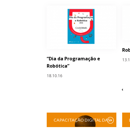
Rob
“Dia da Programação e
13.
Robótica”
18.10.16
‹
CAPACITAÇÃO DIGITAL DAS