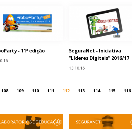
oParty - 11ª edição
SeguraNet - Iniciativa
“Líderes Digitais” 2016/17
10.16
13.10.16
108
109
110
111
112
113
114
115
116
LABORATÓRIOS DE EDUCAÇÃO
SEGURANET