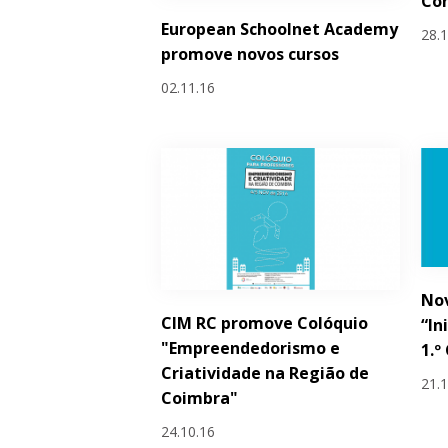
Con
European Schoolnet Academy
28.
promove novos cursos
02.11.16
Nov
CIM RC promove Colóquio
“In
"Empreendedorismo e
1.º
Criatividade na Região de
21.
Coimbra"
24.10.16