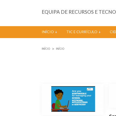
Passar para o conteúdo principal
EQUIPA DE RECURSOS E TECN
INÍCIO
TIC E CURRÍCULO
CI
INÍCIO
INÍCIO
Está aqui
Páginas