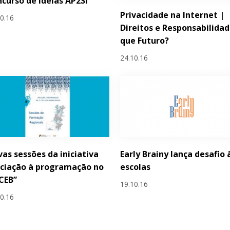
curso de Ideias AP2SI
Privacidade na Internet |
10.16
Direitos e Responsabilidad
que Futuro?
24.10.16
as sessões da iniciativa
Early Brainy lança desafio 
iciação à programação no
escolas
 CEB”
19.10.16
10.16