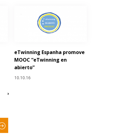
eTwinning Espanha promove
MOOC “eTwinning en
abierto”
10.10.16
›