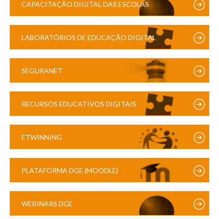
CAPACITAÇÃO DIGITAL DAS ESCOLAS
LABORATÓRIOS DE EDUCAÇÃO DIGITAL
SEGURANET
RECURSOS EDUCATIVOS DIGITAIS
ETWINNING
PLATAFORMA DGE (MOODLE)
WEBINARS DGE