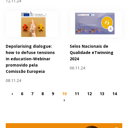
12.11.24
Depolarising dialogue:
Selos Nacionais de
how to defuse tensions
Qualidade eTwinning
in education-Webinar
2024
promovido pela
06.11.24
Comissão Europeia
08.11.24
‹
6
7
8
9
10
11
12
13
14
›