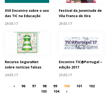
XVII Encontro sobre o uso
Festival da Juventude de
das TIC na Educação
Vila Franca de Xira
29.05.17
29.05.17
Recurso SeguraNet
Encontro TIC@Portugal –
sobre notícias falsas
edição 2017
24.05.17
23.05.17
‹
96
97
98
99
100
101
102
103
104
›