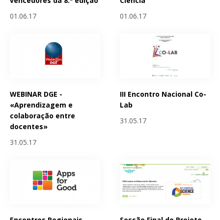
vencedores da 8.ª edição
Ciencia
01.06.17
01.06.17
WEBINAR DGE -
III Encontro Nacional Co-
«Aprendizagem e
Lab
colaboração entre
31.05.17
docentes»
31.05.17
Encontros Regionais
Sessão Final do Projeto