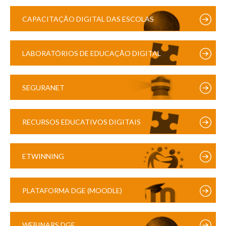
CAPACITAÇÃO DIGITAL DAS ESCOLAS
LABORATÓRIOS DE EDUCAÇÃO DIGITAL
SEGURANET
RECURSOS EDUCATIVOS DIGITAIS
ETWINNING
PLATAFORMA DGE (MOODLE)
WEBINARS DGE