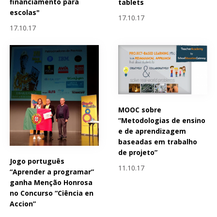
financiamento para
tablets
escolas"
17.10.17
17.10.17
MOOC sobre
“Metodologias de ensino
e de aprendizagem
baseadas em trabalho
de projeto”
Jogo português
11.10.17
“Aprender a programar”
ganha Menção Honrosa
no Concurso “Ciência en
Accion”