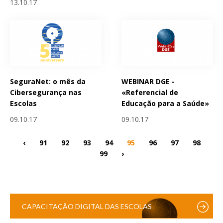
13.10.17
SeguraNet: o mês da
WEBINAR DGE -
Cibersegurança nas
«Referencial de
Escolas
Educação para a Saúde»
09.10.17
09.10.17
‹
91
92
93
94
95
96
97
98
99
›
CAPACITAÇÃO DIGITAL DAS ESCOLAS