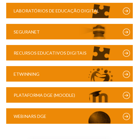
LABORATÓRIOS DE EDUCAÇÃO DIGITAL
SEGURANET
RECURSOS EDUCATIVOS DIGITAIS
ETWINNING
PLATAFORMA DGE (MOODLE)
WEBINARS DGE