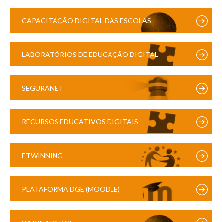
CAPACITAÇÃO DIGITAL DAS ESCOLAS
LABORATÓRIOS DE EDUCAÇÃO DIGITAL
SEGURANET
RECURSOS EDUCATIVOS DIGITAIS
ETWINNING
PLATAFORMA DGE (MOODLE)