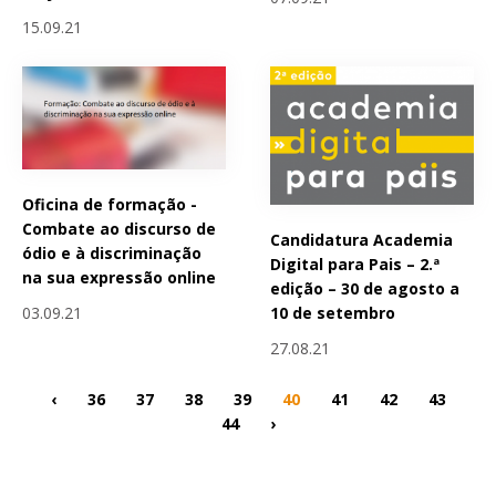
15.09.21
Oficina de formação -
Combate ao discurso de
Candidatura Academia
ódio e à discriminação
Digital para Pais – 2.ª
na sua expressão online
edição – 30 de agosto a
10 de setembro
03.09.21
27.08.21
‹
36
37
38
39
40
41
42
43
44
›