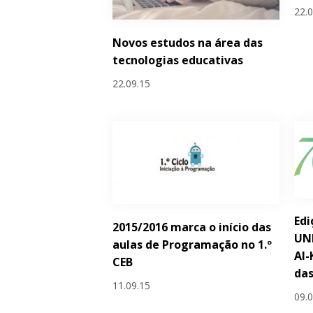
22.
Novos estudos na área das
tecnologias educativas
22.09.15
Edi
2015/2016 marca o início das
UN
aulas de Programação no 1.º
Al-
CEB
das
11.09.15
09.