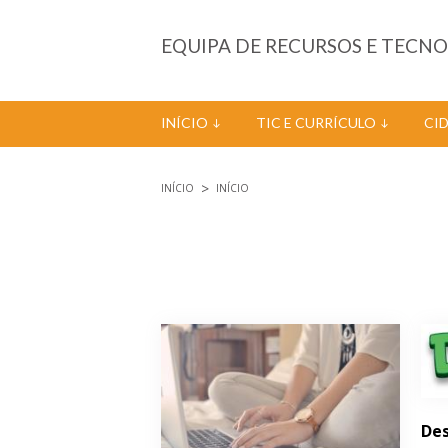
Passar para o conteúdo principal
EQUIPA DE RECURSOS E TECN
INÍCIO
TIC E CURRÍCULO
CI
INÍCIO
INÍCIO
Está aqui
Páginas
Des