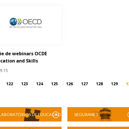
ie de webinars OCDE
cation and Skills
09.15
122
123
124
125
126
127
128
129
1
LABORATÓRIOS DE EDUCAÇÃO
SEGURANET
DIGITAL