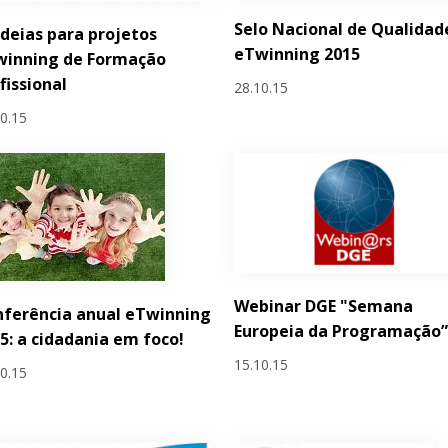
Selo Nacional de Qualidad
ideias para projetos
eTwinning 2015
winning de Formação
fissional
28.10.15
10.15
Webinar DGE "Semana
ferência anual eTwinning
Europeia da Programação
5: a cidadania em foco!
15.10.15
10.15