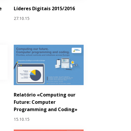
e
Líderes Digitais 2015/2016
27.10.15
Relatório «Computing our
”
Future: Computer
Programming and Coding»
15.10.15