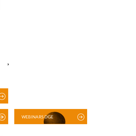
›
)
WEBINARS DGE