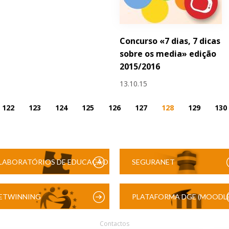
Concurso «7 dias, 7 dicas
sobre os media» edição
2015/2016
13.10.15
122
123
124
125
126
127
128
129
130
LABORATÓRIOS DE EDUCAÇÃO
SEGURANET
DIGITAL
ETWINNING
PLATAFORMA DGE (MOODLE
Contactos