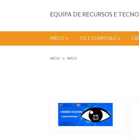
Passar para o conteúdo principal
EQUIPA DE RECURSOS E TECN
INÍCIO
TIC E CURRÍCULO
CI
INÍCIO
INÍCIO
Está aqui
Páginas