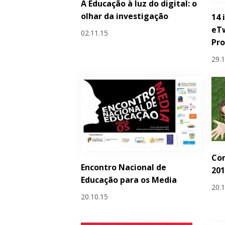
A Educação à luz do digital: o
olhar da investigação
14 
eT
02.11.15
Pro
29.
Con
Encontro Nacional de
201
Educação para os Media
20.
20.10.15