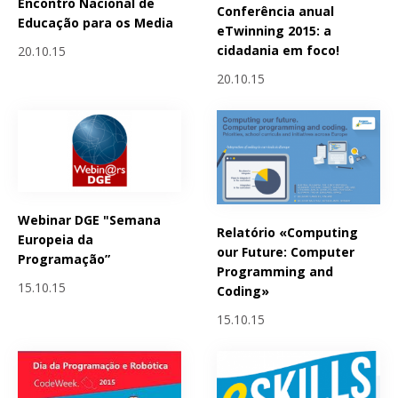
Encontro Nacional de
Conferência anual
Educação para os Media
eTwinning 2015: a
cidadania em foco!
20.10.15
20.10.15
Webinar DGE "Semana
Relatório «Computing
Europeia da
our Future: Computer
Programação”
Programming and
15.10.15
Coding»
15.10.15