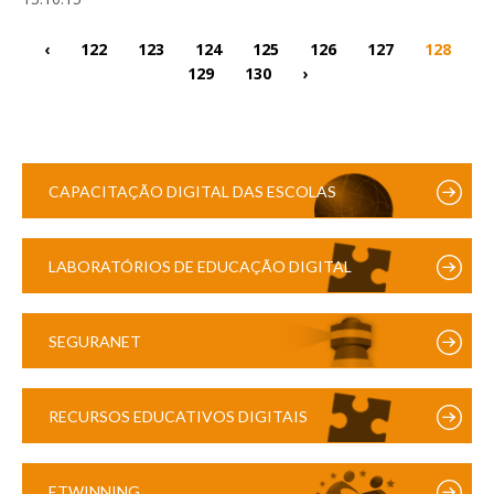
‹
122
123
124
125
126
127
128
129
130
›
CAPACITAÇÃO DIGITAL DAS ESCOLAS
LABORATÓRIOS DE EDUCAÇÃO DIGITAL
SEGURANET
RECURSOS EDUCATIVOS DIGITAIS
ETWINNING