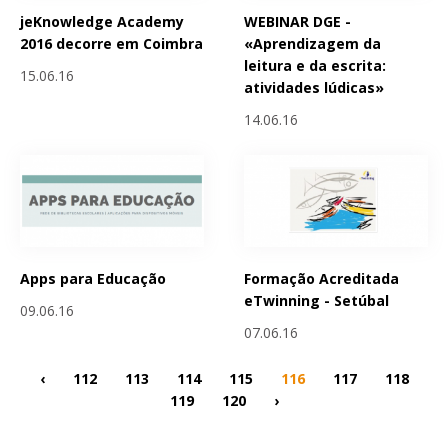
jeKnowledge Academy
WEBINAR DGE -
2016 decorre em Coimbra
«Aprendizagem da
leitura e da escrita:
15.06.16
atividades lúdicas»
14.06.16
Apps para Educação
Formação Acreditada
eTwinning - Setúbal
09.06.16
07.06.16
‹
112
113
114
115
116
117
118
119
120
›