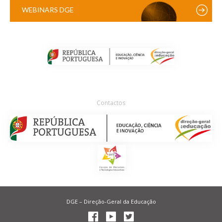
WEBINARS DGE
Contactos
DGE – Direção-Geral da Educação