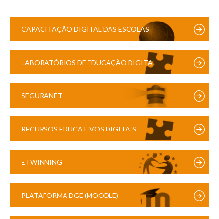
CAPACITAÇÃO DIGITAL DAS ESCOLAS
LABORATÓRIOS DE EDUCAÇÃO DIGITAL
SEGURANET
RECURSOS EDUCATIVOS DIGITAIS
ETWINNING
PLATAFORMA DGE (MOODLE)