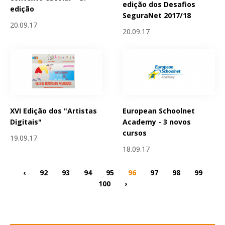
edição dos Desafios
edição
SeguraNet 2017/18
20.09.17
20.09.17
XVI Edição dos "Artistas
European Schoolnet
Digitais"
Academy - 3 novos
cursos
19.09.17
18.09.17
‹
92
93
94
95
96
97
98
99
100
›