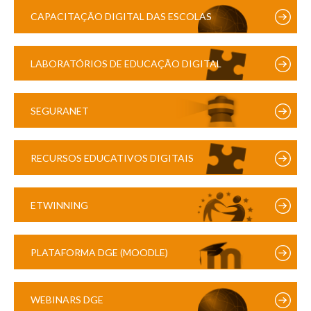
CAPACITAÇÃO DIGITAL DAS ESCOLAS
LABORATÓRIOS DE EDUCAÇÃO DIGITAL
SEGURANET
RECURSOS EDUCATIVOS DIGITAIS
ETWINNING
PLATAFORMA DGE (MOODLE)
WEBINARS DGE