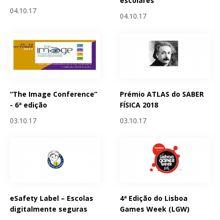
escolares
04.10.17
04.10.17
“The Image Conference”
Prémio ATLAS do SABER
- 6ª edição
FÍSICA 2018
03.10.17
03.10.17
eSafety Label – Escolas
4ª Edição do Lisboa
digitalmente seguras
Games Week (LGW)