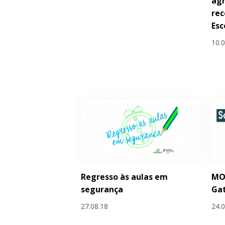
ag
rec
Esc
10.
Regresso às aulas em
MO
segurança
Ga
27.08.18
24.