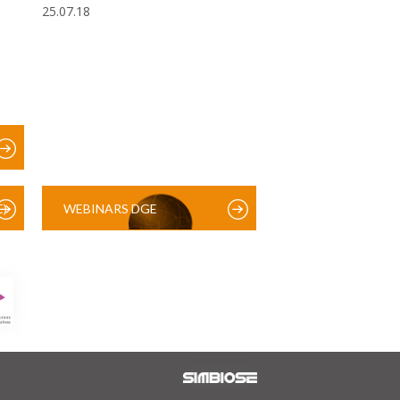
25.07.18
)
WEBINARS DGE