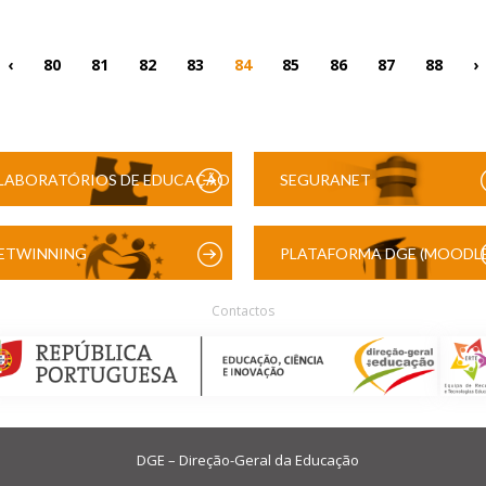
‹
80
81
82
83
84
85
86
87
88
›
LABORATÓRIOS DE EDUCAÇÃO
SEGURANET
DIGITAL
ETWINNING
PLATAFORMA DGE (MOODLE
Contactos
DGE – Direção-Geral da Educação