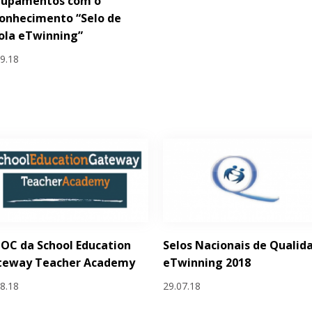
rupamentos com o
onhecimento “Selo de
ola eTwinning”
09.18
OC da School Education
Selos Nacionais de Qualid
teway Teacher Academy
eTwinning 2018
08.18
29.07.18