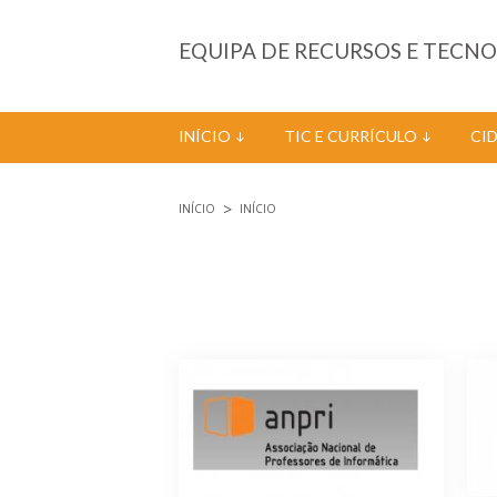
Passar para o conteúdo principal
EQUIPA DE RECURSOS E TECN
INÍCIO
TIC E CURRÍCULO
CI
INÍCIO
INÍCIO
Está aqui
Páginas