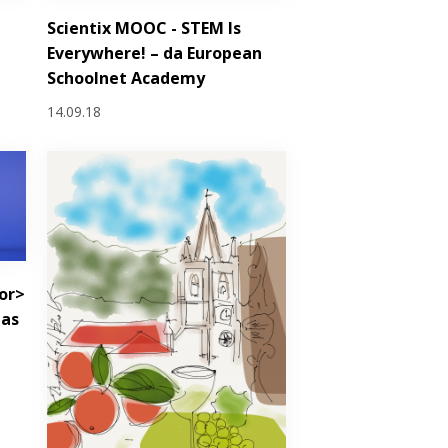
Scientix MOOC - STEM Is
Everywhere! – da European
Schoolnet Academy
14.09.18
or>
 as
a