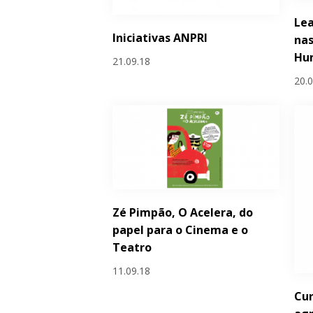
Lea
Iniciativas ANPRI
nas
Hu
21.09.18
20.
Zé Pimpão, O Acelera, do
papel para o Cinema e o
Teatro
11.09.18
Cur