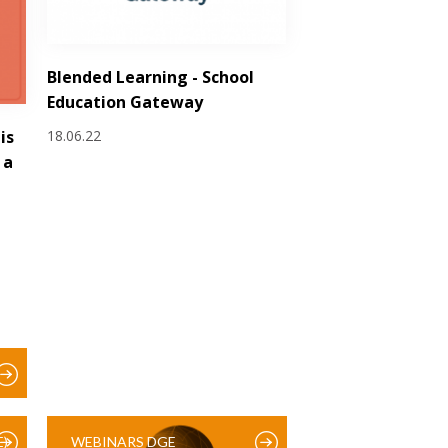
Blended Learning - School
Education Gateway
18.06.22
is
 a
)
WEBINARS DGE