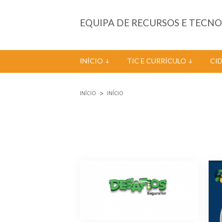
Passar para o conteúdo principal
EQUIPA DE RECURSOS E TECN
INÍCIO
TIC E CURRÍCULO
CI
INÍCIO
INÍCIO
Está aqui
Páginas