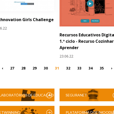
hnovation Girls Challenge
06.22
Recursos Educativos Digita
1.º ciclo - Recurso Cozinhar
Aprender
23.06.22
‹
27
28
29
30
31
32
33
34
35
›
LABORATÓRIOS DE EDUCAÇÃO
SEGURANET
DIGITAL
ETWINNING
PLATAFORMA DGE (MOODLE