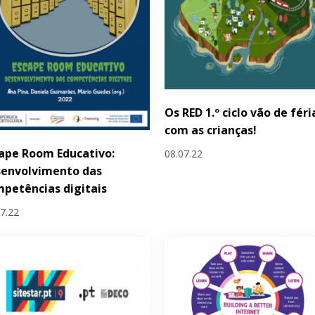
Os RED 1.º ciclo vão de féri
com as crianças!
ape Room Educativo:
08.07.22
senvolvimento das
petências digitais
07.22