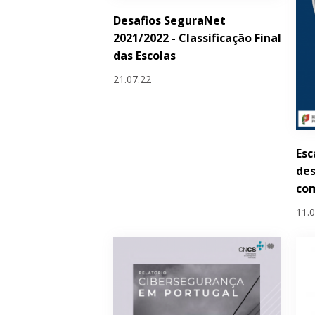
Desafios SeguraNet
2021/2022 - Classificação Final
das Escolas
21.07.22
Esc
de
com
11.