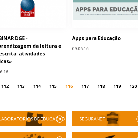
BINAR DGE -
Apps para Educação
rendizagem da leitura e
09.06.16
escrita: atividades
icas»
06.16
112
113
114
115
116
117
118
119
120
LABORATÓRIOS DE EDUCAÇÃO
SEGURANET
DIGITAL