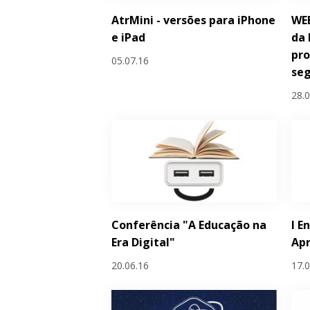
AtrMini - versões para iPhone
WEB
e iPad
da 
pro
05.07.16
se
28.
Conferência "A Educação na
I E
Era Digital"
Ap
20.06.16
17.