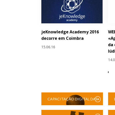
jeKnowledge Academy 2016
WE
decorre em Coimbra
«Ap
da 
15.06.16
lúd
14.
‹
CAPACITAÇÃO DIGITAL DAS
ESCOLAS