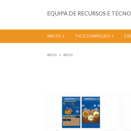
Passar para o conteúdo principal
EQUIPA DE RECURSOS E TECN
INÍCIO
TIC E CURRÍCULO
CI
INÍCIO
INÍCIO
Está aqui
Páginas