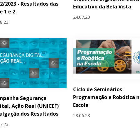
2/2023 - Resultados das
Educativo da Bela Vista
e 1 e 2
24.07.23
08.23
Ciclo de Seminários -
Programação e Robótica n
mpanha Segurança
Escola
ital, Ação Real (UNICEF)
ulgação dos Resultados
28.06.23
07.23