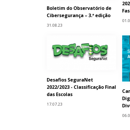
202
Boletim do Observatório de
Fas
Cibersegurança – 3.ª edição
01.
31.08.23
Desafios SeguraNet
2022/2023 - Classificação Final
Ca
das Escolas
Dig
17.07.23
Div
06.