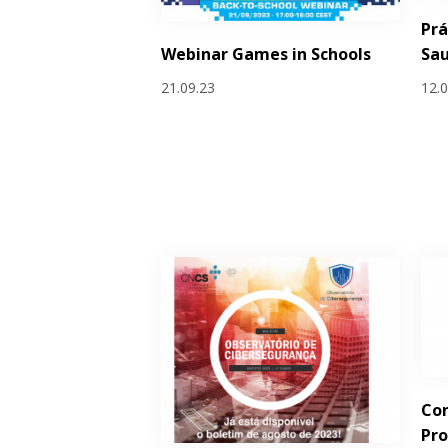
Prá
Webinar Games in Schools
Sa
21.09.23
12.
Con
Pr