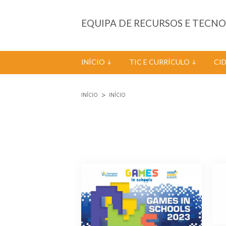
Passar para o conteúdo principal
EQUIPA DE RECURSOS E TECN
INÍCIO
TIC E CURRÍCULO
CI
INÍCIO
INÍCIO
Está aqui
Páginas