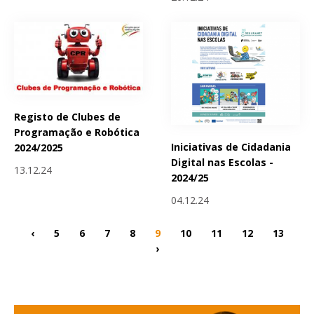
Registo de Clubes de
Programação e Robótica
Iniciativas de Cidadania
2024/2025
Digital nas Escolas -
13.12.24
2024/25
04.12.24
‹
5
6
7
8
9
10
11
12
13
›