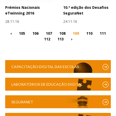
Prémios Nacionais
10.ª edição dos Desafios
eTwinning 2016
SeguraNet
28.11.16
24.11.16
‹
105
106
107
108
109
110
111
112
113
›
CAPACITAÇÃO DIGITAL DAS ESCOLAS
LABORATÓRIOS DE EDUCAÇÃO DIGITAL
SEGURANET