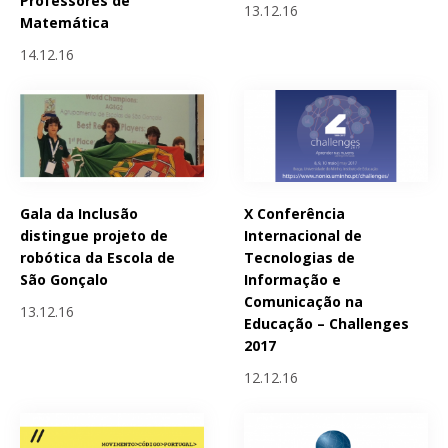
Professores de
13.12.16
Matemática
14.12.16
Gala da Inclusão
X Conferência
distingue projeto de
Internacional de
robótica da Escola de
Tecnologias de
São Gonçalo
Informação e
Comunicação na
13.12.16
Educação – Challenges
2017
12.12.16