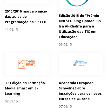
2015/2016 marca o início
Edição 2015 do "Prémio
das aulas de
UNESCO King Hamad Bin
Programação no 1.º CEB
Isa Al-Khalifa para a
11.09.15
Utilização das TIC em
Educação"
09.09.15
3.ª Edição da Formação
Academia European
Media Smart em E-
Schoolnet abre
Learning
inscrições para os novos
cursos de Outono
08.09.15
07.09.15