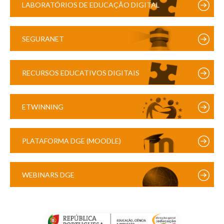
LABORATÓRIOS DE EDUCAÇÃO DIGITAL
SEGURANET
RECURSOS EDUCATIVOS DIGITAIS
ETWINNING
PLATAFORMA DGE (MOODLE)
WEBINARS DGE