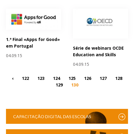
1.ª Final «Apps for Good»
em Portugal
Série de webinars OCDE
Education and Skills
04.09.15
04.09.15
‹
122
123
124
125
126
127
128
129
130
CAPACITAÇÃO DIGITAL DAS ESCOLAS