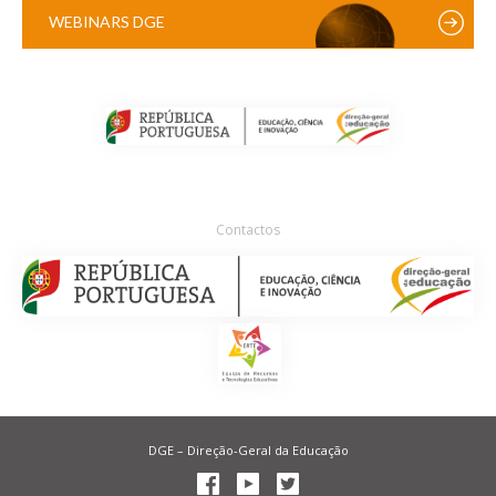
WEBINARS DGE
Contactos
DGE – Direção-Geral da Educação