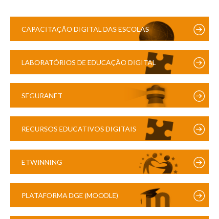
CAPACITAÇÃO DIGITAL DAS ESCOLAS
LABORATÓRIOS DE EDUCAÇÃO DIGITAL
SEGURANET
RECURSOS EDUCATIVOS DIGITAIS
ETWINNING
PLATAFORMA DGE (MOODLE)