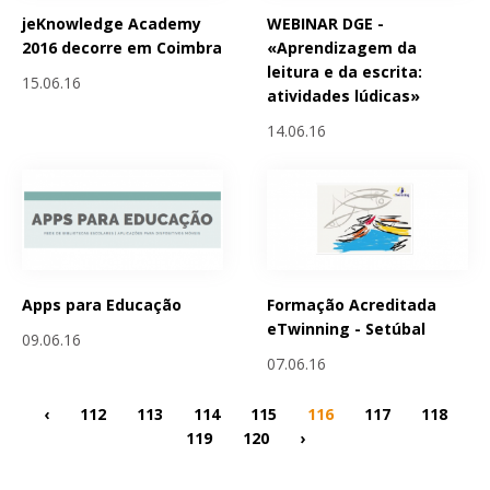
jeKnowledge Academy
WEBINAR DGE -
2016 decorre em Coimbra
«Aprendizagem da
leitura e da escrita:
15.06.16
atividades lúdicas»
14.06.16
Apps para Educação
Formação Acreditada
eTwinning - Setúbal
09.06.16
07.06.16
‹
112
113
114
115
116
117
118
119
120
›