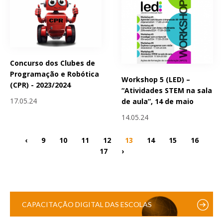
Concurso dos Clubes de
Programação e Robótica
Workshop 5 (LED) –
(CPR) - 2023/2024
“Atividades STEM na sala
17.05.24
de aula”, 14 de maio
14.05.24
‹
9
10
11
12
13
14
15
16
17
›
CAPACITAÇÃO DIGITAL DAS ESCOLAS