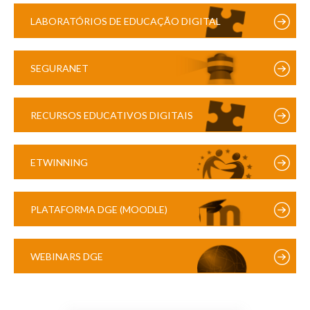
LABORATÓRIOS DE EDUCAÇÃO DIGITAL
SEGURANET
RECURSOS EDUCATIVOS DIGITAIS
ETWINNING
PLATAFORMA DGE (MOODLE)
WEBINARS DGE