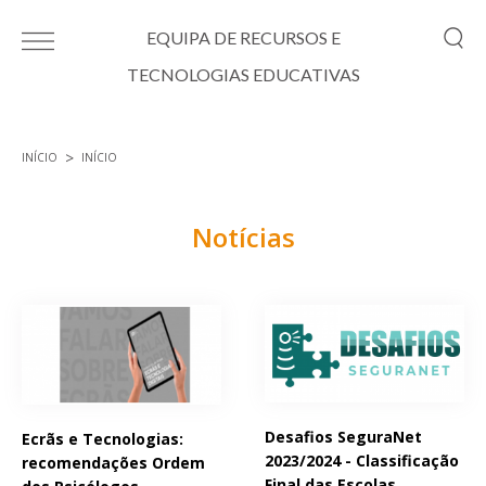
Passar para o conteúdo principal
EQUIPA DE RECURSOS E
TECNOLOGIAS EDUCATIVAS
INÍCIO
INÍCIO
Está aqui
Notícias
Páginas
Desafios SeguraNet
Ecrãs e Tecnologias:
2023/2024 - Classificação
recomendações Ordem
Final das Escolas