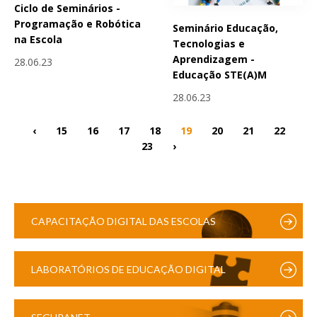
Ciclo de Seminários -
Programação e Robótica
Seminário Educação,
na Escola
Tecnologias e
Aprendizagem -
28.06.23
Educação STE(A)M
28.06.23
‹
15
16
17
18
19
20
21
22
23
›
CAPACITAÇÃO DIGITAL DAS ESCOLAS
LABORATÓRIOS DE EDUCAÇÃO DIGITAL