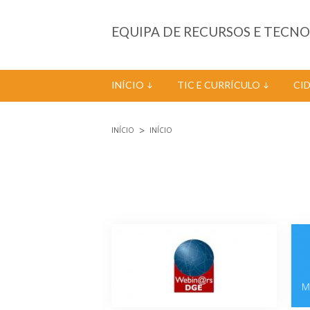
Passar para o conteúdo principal
EQUIPA DE RECURSOS E TECN
INÍCIO
TIC E CURRÍCULO
CI
INÍCIO
INÍCIO
Está aqui
Páginas