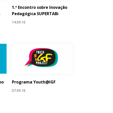
1.º Encontro sobre Inovação
–
Pedagógica SUPERTABi
14.09.16
no
Programa Youth@IGF
-
07.09.16