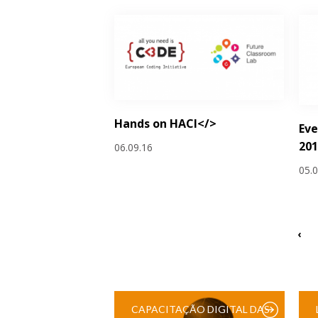
Hands on HACl</>
Eve
201
06.09.16
05.
‹
CAPACITAÇÃO DIGITAL DAS