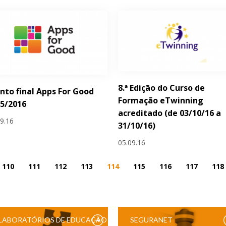
8.ª Edição do Curso de
nto final Apps For Good
Formação eTwinning
5/2016
acreditado (de 03/10/16 a
09.16
31/10/16)
05.09.16
110
111
112
113
114
115
116
117
118
LABORATÓRIOS DE EDUCAÇÃO
SEGURANET