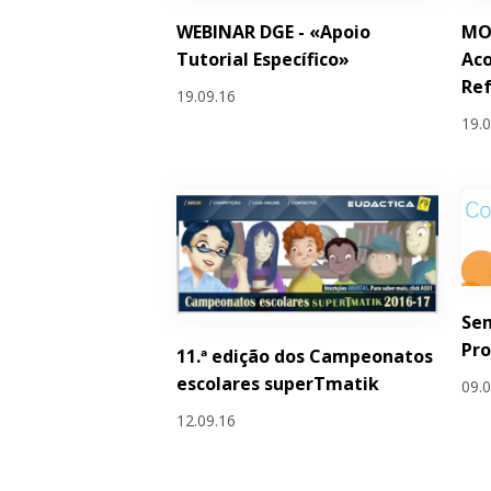
WEBINAR DGE - «Apoio
MOO
Tutorial Específico»
Aco
Re
19.09.16
19.
Se
Pr
11.ª edição dos Campeonatos
escolares superTmatik
09.
12.09.16