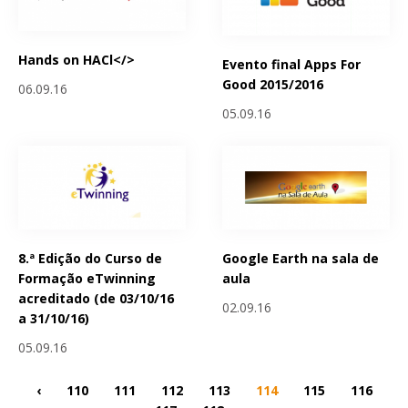
Hands on HACl</>
Evento final Apps For
Good 2015/2016
06.09.16
05.09.16
8.ª Edição do Curso de
Google Earth na sala de
Formação eTwinning
aula
acreditado (de 03/10/16
02.09.16
a 31/10/16)
05.09.16
‹
110
111
112
113
114
115
116