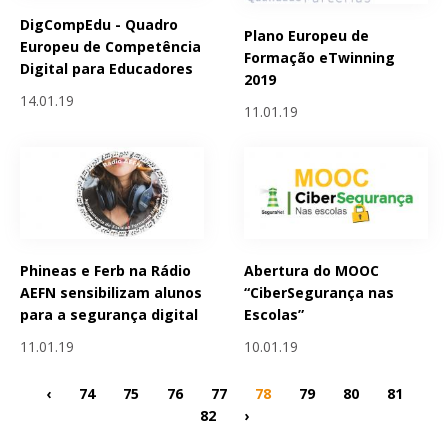
DigCompEdu - Quadro
Plano Europeu de
Europeu de Competência
Formação eTwinning
Digital para Educadores
2019
14.01.19
11.01.19
Phineas e Ferb na Rádio
Abertura do MOOC
AEFN sensibilizam alunos
“CiberSegurança nas
para a segurança digital
Escolas”
11.01.19
10.01.19
‹
74
75
76
77
78
79
80
81
82
›