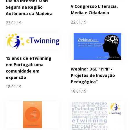
Dia da Internet Mais
V Congresso Literacia,
Segura na Região
Media e Cidadania
Autónoma da Madeira
22.01.19
23.01.19
15 anos de eTwinning
em Portugal: uma
Webinar DGE "PPIP -
comunidade em
Projetos de Inovação
expansão
Pedagógica”
18.01.19
18.01.19