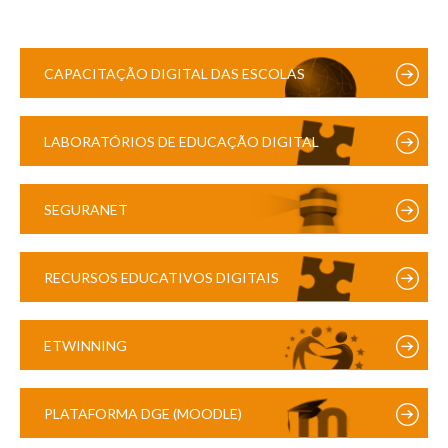
CAPACITAÇÃO DIGITAL DAS ESCOLAS
LABORATÓRIOS DE EDUCAÇÃO DIGITAL
SEGURANET
RECURSOS EDUCATIVOS DIGITAIS
ETWINNING
PLATAFORMA DGE (MOODLE)