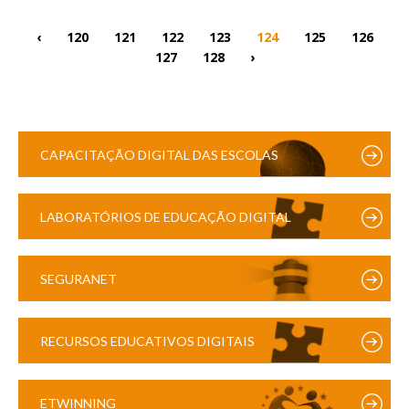
‹
120
121
122
123
124
125
126
127
128
›
CAPACITAÇÃO DIGITAL DAS ESCOLAS
LABORATÓRIOS DE EDUCAÇÃO DIGITAL
SEGURANET
RECURSOS EDUCATIVOS DIGITAIS
ETWINNING