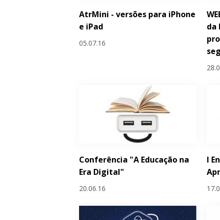
AtrMini - versões para iPhone
WEB
e iPad
da 
pro
05.07.16
se
28.
Conferência "A Educação na
I E
Era Digital"
Ap
20.06.16
17.