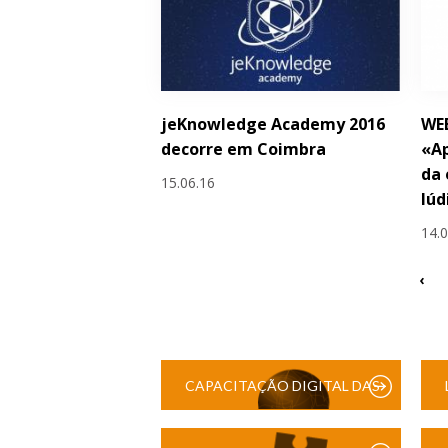
jeKnowledge Academy 2016
WE
decorre em Coimbra
«Ap
da 
15.06.16
lúd
14.
‹
CAPACITAÇÃO DIGITAL DAS
ESCOLAS