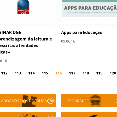
BINAR DGE -
Apps para Educação
rendizagem da leitura e
09.06.16
escrita: atividades
icas»
06.16
112
113
114
115
116
117
118
119
120
LABORATÓRIOS DE EDUCAÇÃO
SEGURANET
DIGITAL