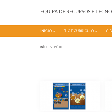
Passar para o conteúdo principal
EQUIPA DE RECURSOS E TECN
INÍCIO
TIC E CURRÍCULO
CI
INÍCIO
INÍCIO
Está aqui
Páginas