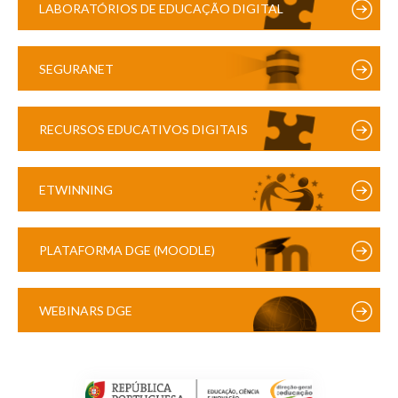
LABORATÓRIOS DE EDUCAÇÃO DIGITAL
SEGURANET
RECURSOS EDUCATIVOS DIGITAIS
ETWINNING
PLATAFORMA DGE (MOODLE)
WEBINARS DGE