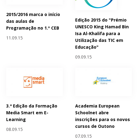
2015/2016 marca o início
Edição 2015 do "Prémio
das aulas de
UNESCO King Hamad Bin
Programação no 1.º CEB
Isa Al-Khalifa para a
11.09.15
Utilização das TIC em
Educação"
09.09.15
3.ª Edição da Formação
Academia European
Media Smart em E-
Schoolnet abre
Learning
inscrições para os novos
cursos de Outono
08.09.15
07.09.15