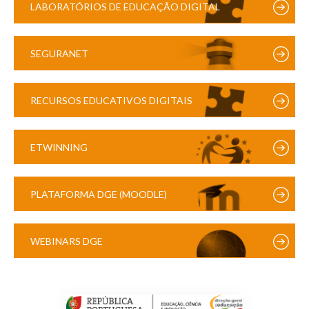
LABORATÓRIOS DE EDUCAÇÃO DIGITAL
SEGURANET
RECURSOS EDUCATIVOS DIGITAIS
ETWINNING
PLATAFORMA DGE (MOODLE)
WEBINARS DGE