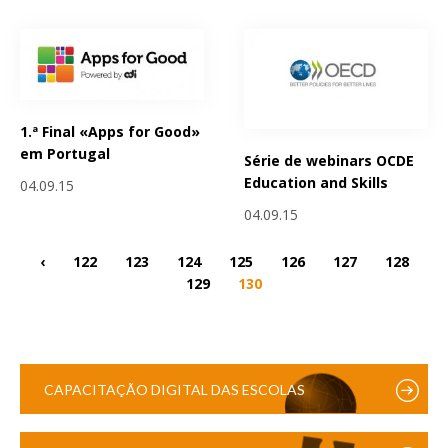
1.ª Final «Apps for Good»
em Portugal
Série de webinars OCDE
Education and Skills
04.09.15
04.09.15
‹
122
123
124
125
126
127
128
129
130
CAPACITAÇÃO DIGITAL DAS ESCOLAS