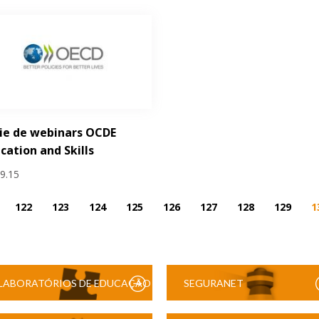
ie de webinars OCDE
cation and Skills
09.15
122
123
124
125
126
127
128
129
1
LABORATÓRIOS DE EDUCAÇÃO
SEGURANET
DIGITAL