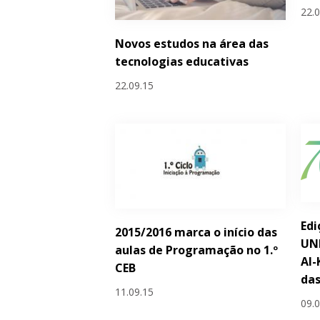
22.
Novos estudos na área das
tecnologias educativas
22.09.15
Edi
2015/2016 marca o início das
UN
aulas de Programação no 1.º
Al-
CEB
das
11.09.15
09.