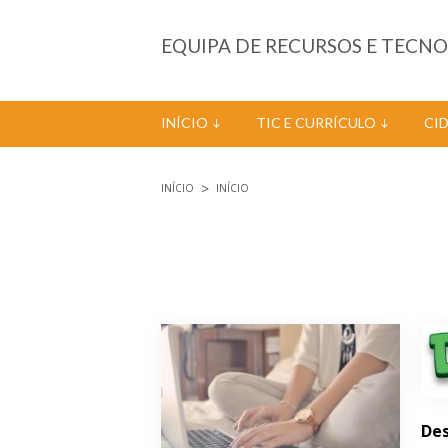
Passar para o conteúdo principal
EQUIPA DE RECURSOS E TECN
INÍCIO
TIC E CURRÍCULO
CI
INÍCIO
INÍCIO
Está aqui
Páginas
Des