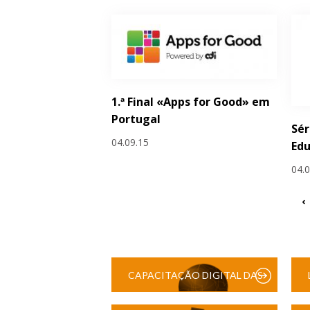
1.ª Final «Apps for Good» em
Portugal
Sér
04.09.15
Edu
04.
‹
CAPACITAÇÃO DIGITAL DAS
ESCOLAS