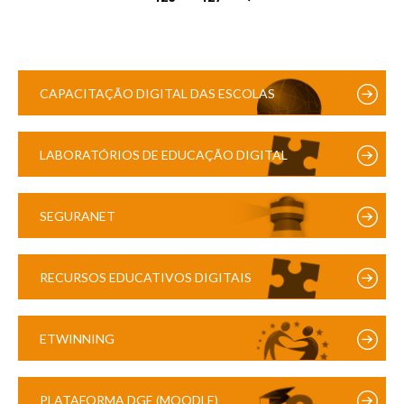
CAPACITAÇÃO DIGITAL DAS ESCOLAS
LABORATÓRIOS DE EDUCAÇÃO DIGITAL
SEGURANET
RECURSOS EDUCATIVOS DIGITAIS
ETWINNING
PLATAFORMA DGE (MOODLE)