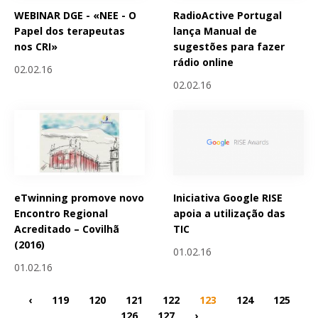
WEBINAR DGE - «NEE - O
RadioActive Portugal
Papel dos terapeutas
lança Manual de
nos CRI»
sugestões para fazer
rádio online
02.02.16
02.02.16
eTwinning promove novo
Iniciativa Google RISE
Encontro Regional
apoia a utilização das
Acreditado – Covilhã
TIC
(2016)
01.02.16
01.02.16
‹
119
120
121
122
123
124
125
126
127
›