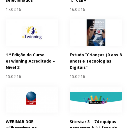
selecionados
1.º CEB»
17.02.16
16.02.16
1.ª Edição do Curso
Estudo “Crianças (0 aos 8
eTwinning Acreditado –
anos) e Tecnologias
Nível 2
Digitais”
15.02.16
15.02.16
WEBINAR DGE -
Sitestar 3 – 74 equipas
«Cibercrime no
passaram à 2.ª fase do