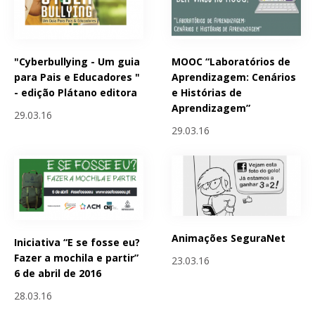
"Cyberbullying - Um guia
MOOC “Laboratórios de
para Pais e Educadores "
Aprendizagem: Cenários
- edição Plátano editora
e Histórias de
Aprendizagem”
29.03.16
29.03.16
Animações SeguraNet
Iniciativa “E se fosse eu?
Fazer a mochila e partir”
23.03.16
6 de abril de 2016
28.03.16