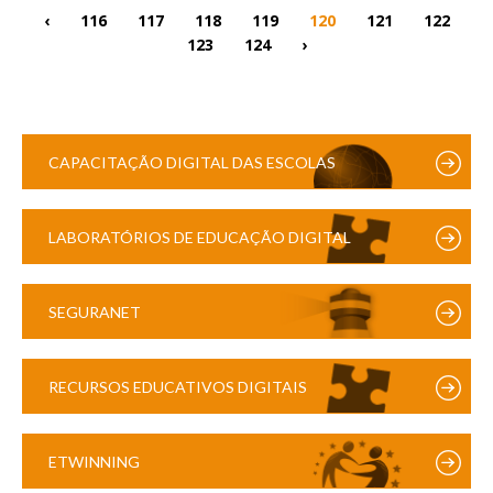
‹
116
117
118
119
120
121
122
123
124
›
CAPACITAÇÃO DIGITAL DAS ESCOLAS
LABORATÓRIOS DE EDUCAÇÃO DIGITAL
SEGURANET
RECURSOS EDUCATIVOS DIGITAIS
ETWINNING