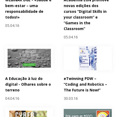
bem-estar – uma
novas edições dos
responsabilidade de
cursos ”Digital Skills in
todos!»
your classroom” e
“Games in the
05.04.16
Classroom”
05.04.16
A Educação à luz do
eTwinning PDW –
digital - Olhares sobre o
“Coding and Robotics –
terreno
The Future is Now!”
04.04.16
30.03.16