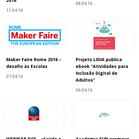
2016
08.04.16
11.04.16
Maker Faire Rome 2016 –
Projeto LIDIA publica
desafio às Escolas
ebook “Atividades para
Inclusão Digital de
07.04.16
Adultos”
06.04.16
WEBINAR DGE - «Saúde e
Academia EUN promove