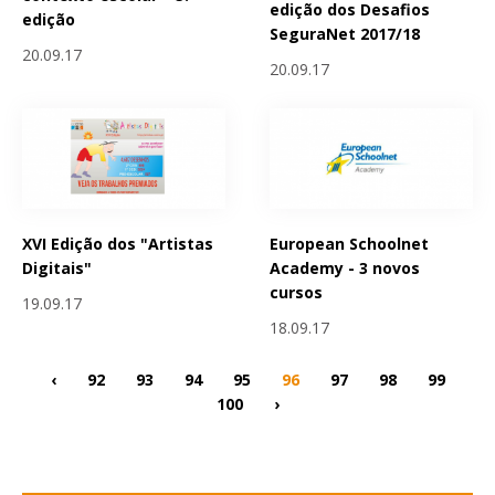
edição dos Desafios
edição
SeguraNet 2017/18
20.09.17
20.09.17
XVI Edição dos "Artistas
European Schoolnet
Digitais"
Academy - 3 novos
cursos
19.09.17
18.09.17
‹
92
93
94
95
96
97
98
99
100
›