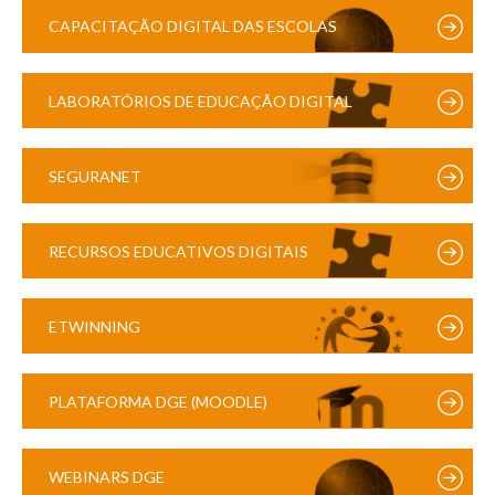
CAPACITAÇÃO DIGITAL DAS ESCOLAS
LABORATÓRIOS DE EDUCAÇÃO DIGITAL
SEGURANET
RECURSOS EDUCATIVOS DIGITAIS
ETWINNING
PLATAFORMA DGE (MOODLE)
WEBINARS DGE