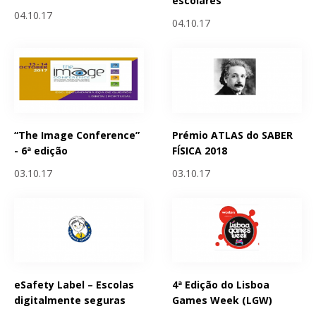
escolares
04.10.17
04.10.17
“The Image Conference”
Prémio ATLAS do SABER
- 6ª edição
FÍSICA 2018
03.10.17
03.10.17
eSafety Label – Escolas
4ª Edição do Lisboa
digitalmente seguras
Games Week (LGW)