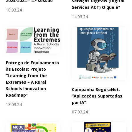
2023/2024 – 4.ª sessão
Serviços Digitais (Digital
Services ACT) O que é?
18.03.24
14.03.24
Entrega de Equipamento
às Escolas: Projeto
“Learning from the
Extremes – A Rural
Schools Innovation
Campanha SeguraNet:
Roadmap”
“Aplicações Suportadas
por IA”
13.03.24
07.03.24