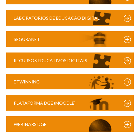
LABORATÓRIOS DE EDUCAÇÃO DIGITAL
SEGURANET
RECURSOS EDUCATIVOS DIGITAIS
ETWINNING
PLATAFORMA DGE (MOODLE)
WEBINARS DGE