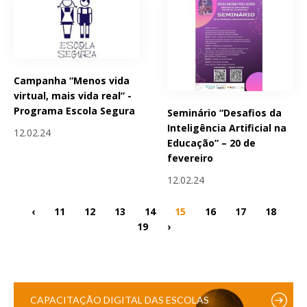
Campanha “Menos vida
virtual, mais vida real” -
Programa Escola Segura
Seminário “Desafios da
Inteligência Artificial na
12.02.24
Educação” – 20 de
fevereiro
12.02.24
‹
11
12
13
14
15
16
17
18
19
›
CAPACITAÇÃO DIGITAL DAS ESCOLAS