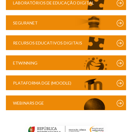
LABORATÓRIOS DE EDUCAÇÃO DIGITAL
SEGURANET
RECURSOS EDUCATIVOS DIGITAIS
ETWINNING
PLATAFORMA DGE (MOODLE)
WEBINARS DGE