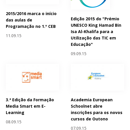
2015/2016 marca o início
Edição 2015 do "Prémio
das aulas de
UNESCO King Hamad Bin
Programação no 1.º CEB
Isa Al-Khalifa para a
11.09.15
Utilização das TIC em
Educação"
09.09.15
3.ª Edição da Formação
Academia European
Media Smart em E-
Schoolnet abre
Learning
inscrições para os novos
cursos de Outono
08.09.15
07.09.15