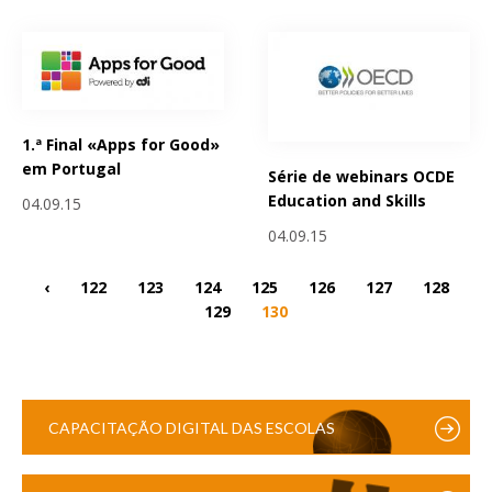
1.ª Final «Apps for Good»
em Portugal
Série de webinars OCDE
Education and Skills
04.09.15
04.09.15
‹
122
123
124
125
126
127
128
129
130
CAPACITAÇÃO DIGITAL DAS ESCOLAS