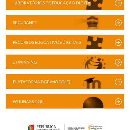
LABORATÓRIOS DE EDUCAÇÃO DIGITAL
SEGURANET
RECURSOS EDUCATIVOS DIGITAIS
ETWINNING
PLATAFORMA DGE (MOODLE)
WEBINARS DGE