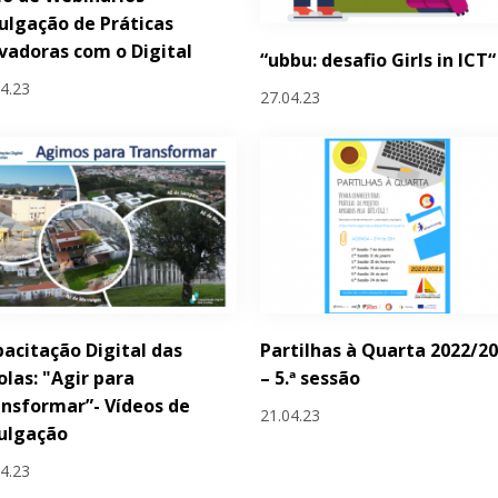
ulgação de Práticas
vadoras com o Digital
“ubbu: desafio Girls in ICT“
04.23
27.04.23
acitação Digital das
Partilhas à Quarta 2022/2
olas: "Agir para
– 5.ª sessão
nsformar”- Vídeos de
21.04.23
ulgação
04.23