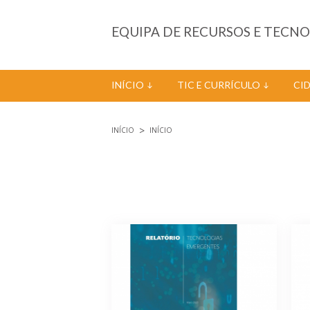
Passar para o conteúdo principal
EQUIPA DE RECURSOS E TECN
INÍCIO
TIC E CURRÍCULO
CI
INÍCIO
INÍCIO
Está aqui
Páginas