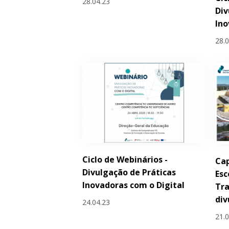
28.04.23
Div
Ino
28.
Ciclo de Webinários -
Cap
Divulgação de Práticas
Esc
Inovadoras com o Digital
Tra
div
24.04.23
21.