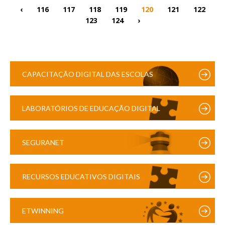
‹
116
117
118
119
120
121
122
123
124
›
CAPACITAÇÃO DIGITAL DAS ESCOLAS
LABORATÓRIOS DE EDUCAÇÃO DIGITAL
SEGURANET
RECURSOS EDUCATIVOS DIGITAIS
ETWINNING