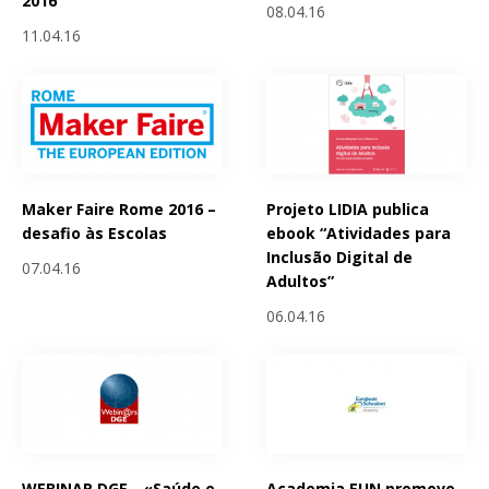
2016
08.04.16
11.04.16
Maker Faire Rome 2016 –
Projeto LIDIA publica
desafio às Escolas
ebook “Atividades para
Inclusão Digital de
07.04.16
Adultos”
06.04.16
WEBINAR DGE - «Saúde e
Academia EUN promove