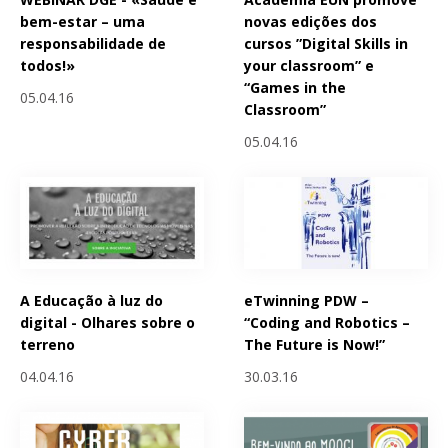
bem-estar – uma
novas edições dos
responsabilidade de
cursos ”Digital Skills in
todos!»
your classroom” e
“Games in the
05.04.16
Classroom”
05.04.16
A Educação à luz do
eTwinning PDW –
digital - Olhares sobre o
“Coding and Robotics –
terreno
The Future is Now!”
04.04.16
30.03.16