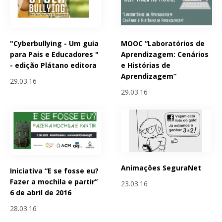
"Cyberbullying - Um guia
MOOC “Laboratórios de
para Pais e Educadores "
Aprendizagem: Cenários
- edição Plátano editora
e Histórias de
Aprendizagem”
29.03.16
29.03.16
Animações SeguraNet
Iniciativa “E se fosse eu?
Fazer a mochila e partir”
23.03.16
6 de abril de 2016
28.03.16