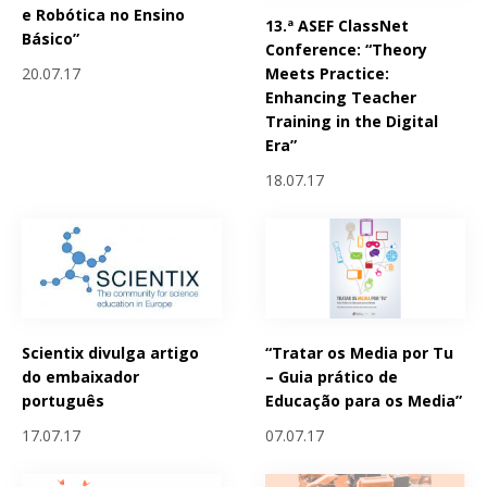
e Robótica no Ensino
13.ª ASEF ClassNet
Básico”
Conference: “Theory
Meets Practice:
20.07.17
Enhancing Teacher
Training in the Digital
Era”
18.07.17
Scientix divulga artigo
“Tratar os Media por Tu
do embaixador
– Guia prático de
português
Educação para os Media”
17.07.17
07.07.17