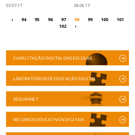
03.07.17
28.06.17
‹
94
95
96
97
98
99
100
101
102
›
CAPACITAÇÃO DIGITAL DAS ESCOLAS
LABORATÓRIOS DE EDUCAÇÃO DIGITAL
SEGURANET
RECURSOS EDUCATIVOS DIGITAIS