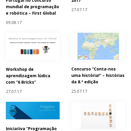
Portugal no concurso
2017
mundial de programação
27.07.17
e robótica – First Global
09.08.17
Concurso “Conta-nos
Workshop de
uma história!” – histórias
aprendizagem lúdica
da 8.ª edição
com “6 Bricks”
25.07.17
27.07.17
Iniciativa “Programação