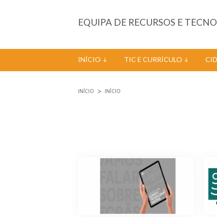
Passar para o conteúdo principal
EQUIPA DE RECURSOS E TECN
INÍCIO
TIC E CURRÍCULO
CI
INÍCIO
INÍCIO
Está aqui
Páginas