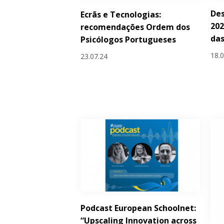
De
Ecrãs e Tecnologias:
202
recomendações Ordem dos
das
Psicólogos Portugueses
18.
23.07.24
Podcast European Schoolnet:
“Upscaling Innovation across