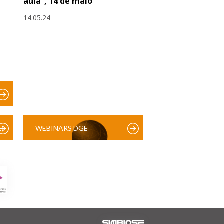
aula”, 14 de maio
14.05.24
)
WEBINARS DGE