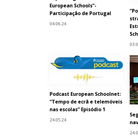
European Schools”-
“Po
Participação de Portugal
str
04.06.24
Est
Sc
03.
Podcast European Schoolnet:
“Tempo de ecrã e telemóveis
nas escolas” Episódio 1
Seg
24.05.24
na
24.