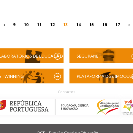
‹
9
10
11
12
13
14
15
16
17
›
LABORATÓRIOS DE EDUCAÇÃO
SEGURANET
DIGITAL
ETWINNING
PLATAFORMA DGE (MOODLE
Contactos
DGE – Direção-Geral da Educação