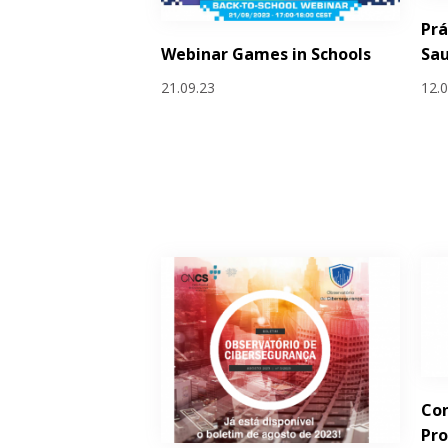
Prá
Webinar Games in Schools
Sa
21.09.23
12.
Con
Pr