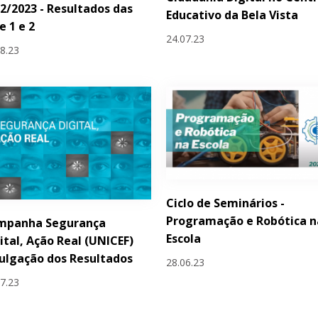
2/2023 - Resultados das
Educativo da Bela Vista
e 1 e 2
24.07.23
08.23
Ciclo de Seminários -
Programação e Robótica n
mpanha Segurança
Escola
ital, Ação Real (UNICEF)
ulgação dos Resultados
28.06.23
07.23