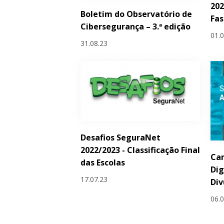
202
Boletim do Observatório de
Fas
Cibersegurança – 3.ª edição
01.
31.08.23
Desafios SeguraNet
2022/2023 - Classificação Final
Ca
das Escolas
Dig
17.07.23
Div
06.