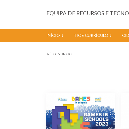
Passar para o conteúdo principal
EQUIPA DE RECURSOS E TECN
INÍCIO
TIC E CURRÍCULO
CI
INÍCIO
INÍCIO
Está aqui
Páginas