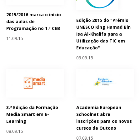
2015/2016 marca o início
Edição 2015 do "Prémio
das aulas de
UNESCO King Hamad Bin
Programação no 1.º CEB
Isa Al-Khalifa para a
11.09.15
Utilização das TIC em
Educação"
09.09.15
3.ª Edição da Formação
Academia European
Media Smart em E-
Schoolnet abre
Learning
inscrições para os novos
cursos de Outono
08.09.15
07.09.15