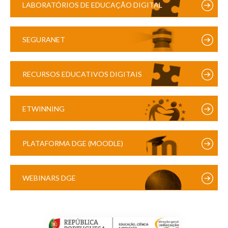
LABORATÓRIOS DE EDUCAÇÃO DIGITAL
SEGURANET
RECURSOS EDUCATIVOS DIGITAIS
ETWINNING
PLATAFORMA DGE (MOODLE)
WEBINARS DGE