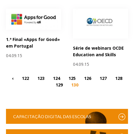
1.ª Final «Apps for Good»
em Portugal
Série de webinars OCDE
Education and Skills
04.09.15
04.09.15
‹
122
123
124
125
126
127
128
129
130
CAPACITAÇÃO DIGITAL DAS ESCOLAS