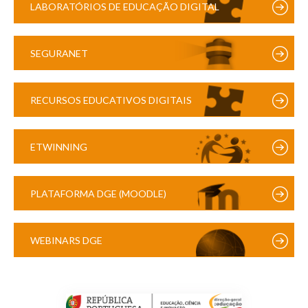
LABORATÓRIOS DE EDUCAÇÃO DIGITAL
SEGURANET
RECURSOS EDUCATIVOS DIGITAIS
ETWINNING
PLATAFORMA DGE (MOODLE)
WEBINARS DGE