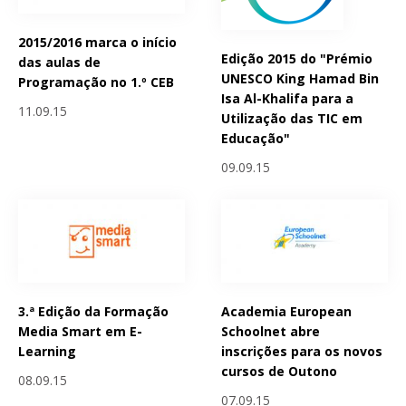
2015/2016 marca o início
Edição 2015 do "Prémio
das aulas de
UNESCO King Hamad Bin
Programação no 1.º CEB
Isa Al-Khalifa para a
11.09.15
Utilização das TIC em
Educação"
09.09.15
3.ª Edição da Formação
Academia European
Media Smart em E-
Schoolnet abre
Learning
inscrições para os novos
cursos de Outono
08.09.15
07.09.15