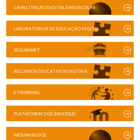
CAPACITAÇÃO DIGITAL DAS ESCOLAS
LABORATÓRIOS DE EDUCAÇÃO DIGITAL
SEGURANET
RECURSOS EDUCATIVOS DIGITAIS
ETWINNING
PLATAFORMA DGE (MOODLE)
WEBINARS DGE