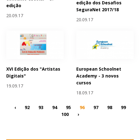
edição dos Desafios
edição
SeguraNet 2017/18
20.09.17
20.09.17
XVI Edição dos "Artistas
European Schoolnet
Digitais"
Academy - 3 novos
cursos
19.09.17
18.09.17
‹
92
93
94
95
96
97
98
99
100
›