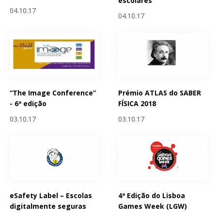
escolares
04.10.17
04.10.17
“The Image Conference”
Prémio ATLAS do SABER
- 6ª edição
FÍSICA 2018
03.10.17
03.10.17
eSafety Label – Escolas
4ª Edição do Lisboa
digitalmente seguras
Games Week (LGW)