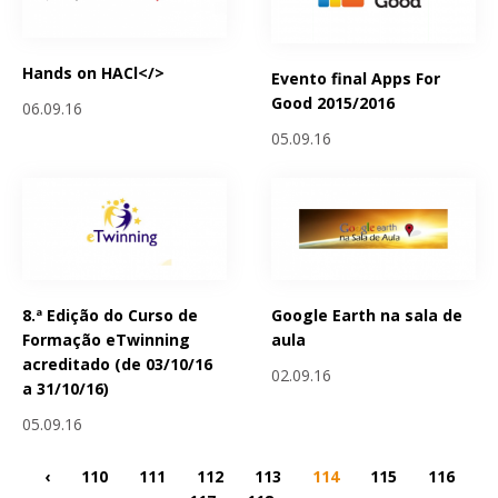
Hands on HACl</>
Evento final Apps For
Good 2015/2016
06.09.16
05.09.16
8.ª Edição do Curso de
Google Earth na sala de
Formação eTwinning
aula
acreditado (de 03/10/16
02.09.16
a 31/10/16)
05.09.16
‹
110
111
112
113
114
115
116