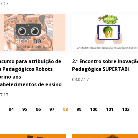
07.17
curso para atribuição de
2.º Encontro sobre Inovaçã
s Pedagógicos Robots
Pedagógica SUPERTABi
rino aos
03.07.17
abelecimentos de ensino
07.17
94
95
96
97
98
99
100
101
102