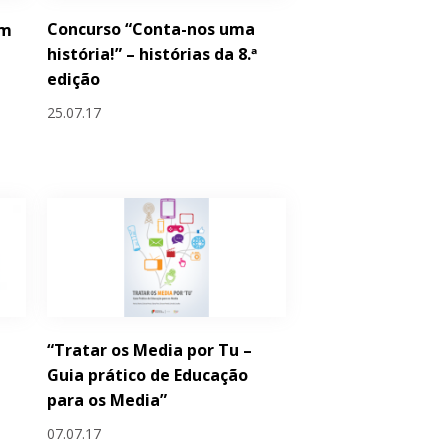
Concurso “Conta-nos uma
em
história!” – histórias da 8.ª
edição
25.07.17
“Tratar os Media por Tu –
Guia prático de Educação
para os Media”
07.07.17