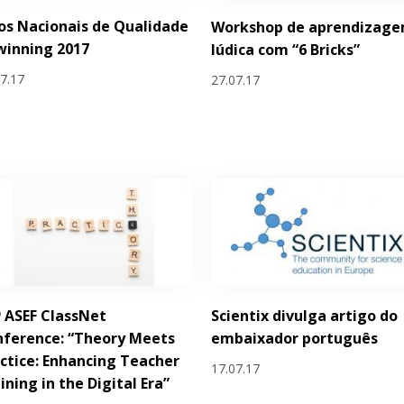
os Nacionais de Qualidade
Workshop de aprendizag
winning 2017
lúdica com “6 Bricks”
07.17
27.07.17
ª ASEF ClassNet
Scientix divulga artigo do
ference: “Theory Meets
embaixador português
ctice: Enhancing Teacher
17.07.17
ining in the Digital Era”