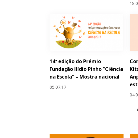
18.
14ª edição do Prémio
Con
Fundação Ilídio Pinho “Ciência
Kit
na Escola” – Mostra nacional
Anp
est
05.07.17
04.
‹