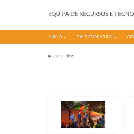
Passar para o conteúdo principal
EQUIPA DE RECURSOS E TECN
INÍCIO
TIC E CURRÍCULO
CI
INÍCIO
INÍCIO
Está aqui
Páginas