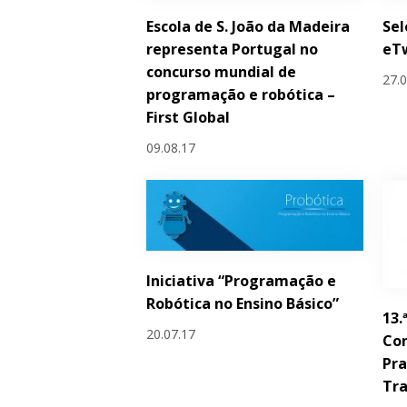
Escola de S. João da Madeira
Sel
representa Portugal no
eT
concurso mundial de
27.
programação e robótica –
First Global
09.08.17
Iniciativa “Programação e
Robótica no Ensino Básico”
13.
20.07.17
Con
Pra
Tra