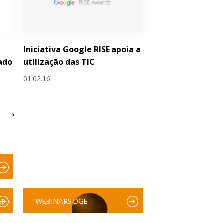
Iniciativa Google RISE apoia a
ado
utilização das TIC
01.02.16
›
)
WEBINARS DGE