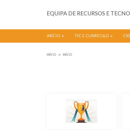
Passar para o conteúdo principal
EQUIPA DE RECURSOS E TECN
INÍCIO
TIC E CURRÍCULO
CI
INÍCIO
INÍCIO
Está aqui
Páginas