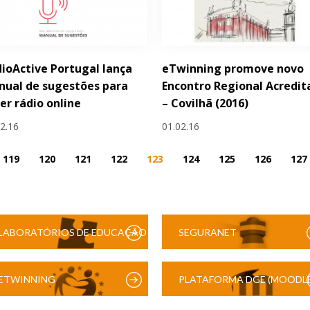
ioActive Portugal lança
eTwinning promove novo
ual de sugestões para
Encontro Regional Acredit
er rádio online
– Covilhã (2016)
02.16
01.02.16
119
120
121
122
123
124
125
126
127
LABORATÓRIOS DE EDUCAÇÃO
SEGURANET
DIGITAL
ETWINNING
PLATAFORMA DGE (MOODLE