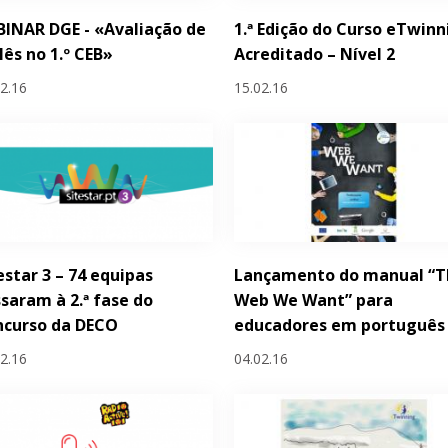
INAR DGE - «Avaliação de
1.ª Edição do Curso eTwinn
lês no 1.º CEB»
Acreditado – Nível 2
02.16
15.02.16
estar 3 – 74 equipas
Lançamento do manual “T
saram à 2.ª fase do
Web We Want” para
ncurso da DECO
educadores em português
02.16
04.02.16