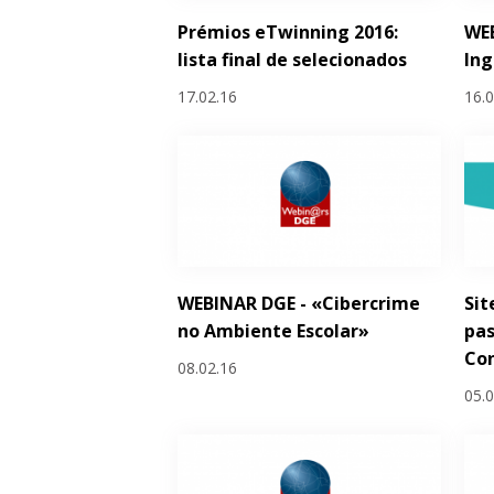
Prémios eTwinning 2016:
WEB
lista final de selecionados
Ing
17.02.16
16.
WEBINAR DGE - «Cibercrime
Sit
no Ambiente Escolar»
pas
Co
08.02.16
05.