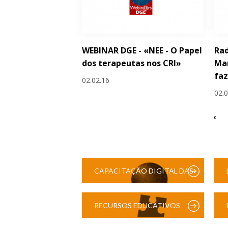
WEBINAR DGE - «NEE - O Papel
Rad
dos terapeutas nos CRI»
Man
faz
02.02.16
02.
‹
CAPACITAÇÃO DIGITAL DAS
ESCOLAS
RECURSOS EDUCATIVOS