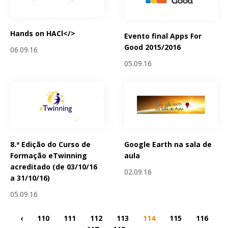
Hands on HACl</>
Evento final Apps For
Good 2015/2016
06.09.16
05.09.16
8.ª Edição do Curso de
Google Earth na sala de
Formação eTwinning
aula
acreditado (de 03/10/16
02.09.16
a 31/10/16)
05.09.16
‹
110
111
112
113
114
115
116