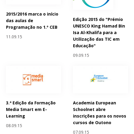
2015/2016 marca o início
Edição 2015 do "Prémio
das aulas de
UNESCO King Hamad Bin
Programação no 1.º CEB
Isa Al-Khalifa para a
11.09.15
Utilização das TIC em
Educação"
09.09.15
3.ª Edição da Formação
Academia European
Media Smart em E-
Schoolnet abre
Learning
inscrições para os novos
cursos de Outono
08.09.15
07.09.15