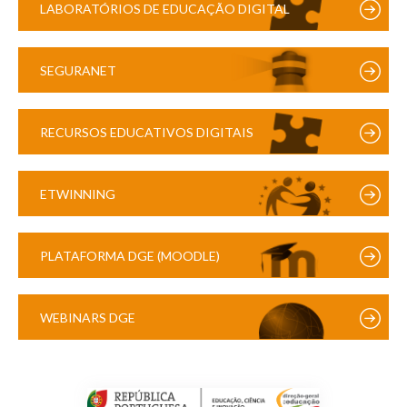
LABORATÓRIOS DE EDUCAÇÃO DIGITAL
SEGURANET
RECURSOS EDUCATIVOS DIGITAIS
ETWINNING
PLATAFORMA DGE (MOODLE)
WEBINARS DGE