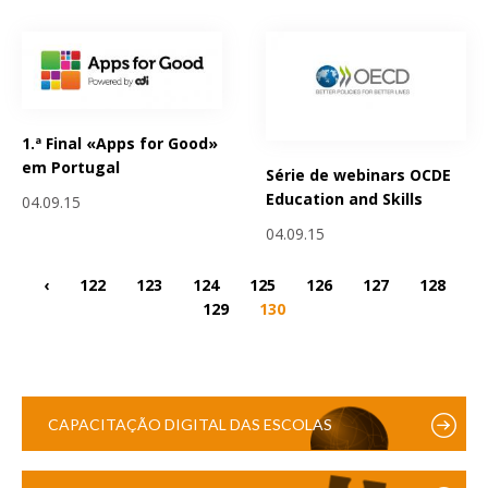
1.ª Final «Apps for Good»
em Portugal
Série de webinars OCDE
Education and Skills
04.09.15
04.09.15
‹
122
123
124
125
126
127
128
129
130
CAPACITAÇÃO DIGITAL DAS ESCOLAS