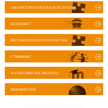
LABORATÓRIOS DE EDUCAÇÃO DIGITAL
SEGURANET
RECURSOS EDUCATIVOS DIGITAIS
ETWINNING
PLATAFORMA DGE (MOODLE)
WEBINARS DGE