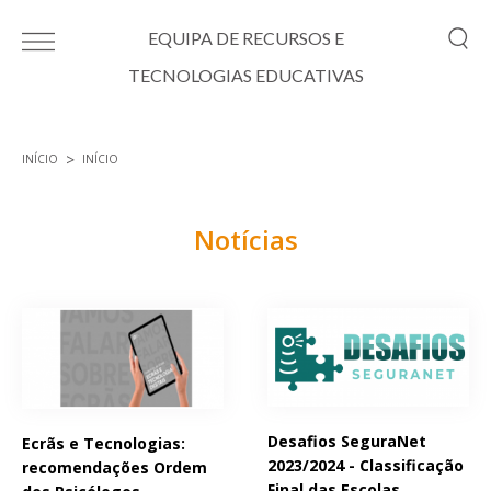
Passar para o conteúdo principal
EQUIPA DE RECURSOS E
TECNOLOGIAS EDUCATIVAS
INÍCIO
INÍCIO
Está aqui
Notícias
Páginas
Desafios SeguraNet
Ecrãs e Tecnologias:
2023/2024 - Classificação
recomendações Ordem
Final das Escolas