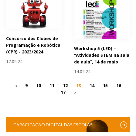
Concurso dos Clubes de
Programação e Robótica
Workshop 5 (LED) –
(CPR) - 2023/2024
“Atividades STEM na sala
17.05.24
de aula”, 14 de maio
14.05.24
‹
9
10
11
12
13
14
15
16
17
›
CAPACITAÇÃO DIGITAL DAS ESCOLAS