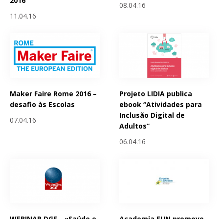
2016
08.04.16
11.04.16
Maker Faire Rome 2016 –
Projeto LIDIA publica
desafio às Escolas
ebook “Atividades para
Inclusão Digital de
07.04.16
Adultos”
06.04.16
WEBINAR DGE - «Saúde e
Academia EUN promove