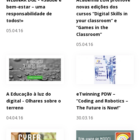
bem-estar – uma
novas edições dos
responsabilidade de
cursos ”Digital Skills in
todos!»
your classroom” e
“Games in the
05.04.16
Classroom”
05.04.16
A Educação à luz do
eTwinning PDW –
digital - Olhares sobre o
“Coding and Robotics –
terreno
The Future is Now!”
04.04.16
30.03.16