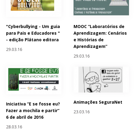
"Cyberbullying - Um guia
MOOC “Laboratórios de
para Pais e Educadores "
Aprendizagem: Cenários
- edição Plátano editora
e Histórias de
Aprendizagem”
29.03.16
29.03.16
Animações SeguraNet
Iniciativa “E se fosse eu?
Fazer a mochila e partir”
23.03.16
6 de abril de 2016
28.03.16