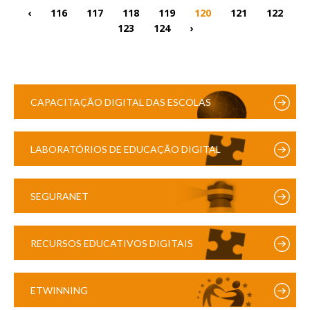
‹
116
117
118
119
120
121
122
123
124
›
CAPACITAÇÃO DIGITAL DAS ESCOLAS
LABORATÓRIOS DE EDUCAÇÃO DIGITAL
SEGURANET
RECURSOS EDUCATIVOS DIGITAIS
ETWINNING