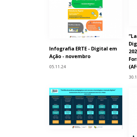
“La
Dig
Infografia ERTE - Digital em
202
Ação - novembro
Fo
(AF
05.11.24
30.