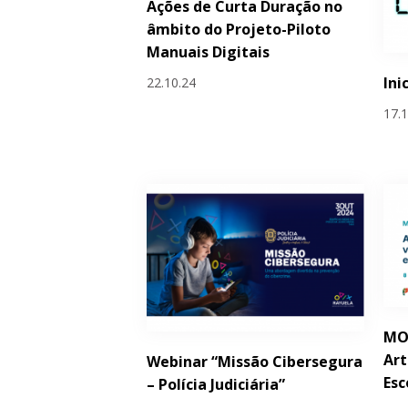
Ações de Curta Duração no
âmbito do Projeto-Piloto
Manuais Digitais
Ini
22.10.24
17.
MOO
Art
Webinar “Missão Cibersegura
Esc
– Polícia Judiciária”