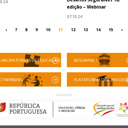
10.24
edição – Webinar
07.10.24
‹
7
8
9
10
11
12
13
14
15
›
LABORATÓRIOS DE EDUCAÇÃO
SEGURANET
DIGITAL
ETWINNING
PLATAFORMA DGE (MOODLE
Contactos