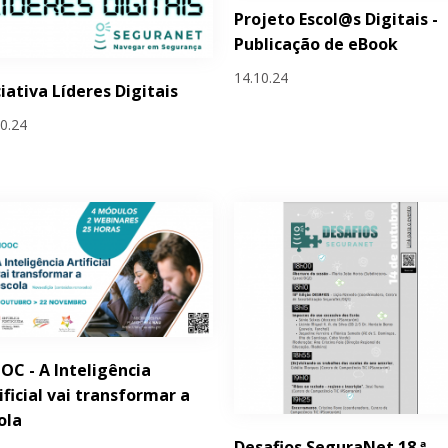
Projeto Escol@s Digitais -
Publicação de eBook
14.10.24
ciativa Líderes Digitais
10.24
C - A Inteligência
ificial vai transformar a
ola
Desafios SeguraNet 18.ª