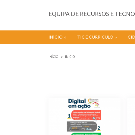
Passar para o conteúdo principal
EQUIPA DE RECURSOS E TECN
INÍCIO
TIC E CURRÍCULO
CI
INÍCIO
INÍCIO
Está aqui
Páginas